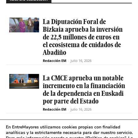
La Diputación Foral de
Bizkaia aprueba la inversión
de 22,5 millones de euros en
el ecosistema de cuidados de
Abadiño
Redacción EM
-
julio 16, 2026
La CMCE aprueba un notable
incremento en la financiación
de la dependencia en Euskadi
por parte del Estado
Redacción EM
-
julio 16, 2026
El servicio de teleasistencia
En EntreMayores utilizamos cookies propias con finalidad
analíticas y la estrictamente necesaria para dar nuestro servicio.
betiON prueba un nuevo