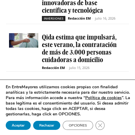
innovadoras de base
científica y tecnológica
Redacción EM
-
julio 16, 2026
INVERSIONES
Qida estima que impulsará,
este verano, la contratación
de más de 3.000 personas
cuidadoras a domicilio
Redacción EM
-
julio 15, 2026
La sociedad de capital riesgo
En EntreMayores utilizamos cookies propias con finalidad
Axis invertirá hasta 15
analíticas y la estrictamente necesaria para dar nuestro servicio.
Para más información accede a nuestra “
Política de cookies
”. La
millones en Qida para
base legítima es el consentimiento del usuario
.
Si desea admitir
acelerar su expansión
todas las cookies, haga click en ACEPTAR, si desea
gestionarlas, haga click en OPCIONES.
Redacción EM
-
julio 14, 2026
INVERSIONES
Cerrar el banner 
Aceptar
Rechazar
OPCIONES