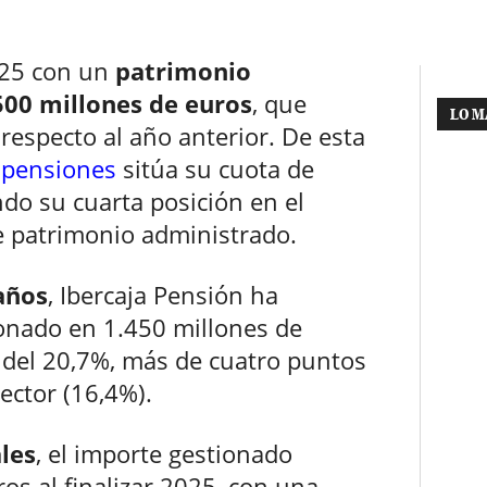
025 con un
patrimonio
500 millones de euros
, que
LO M
especto al año anterior. De esta
 pensiones
sitúa su cuota de
do su cuarta posición en el
 patrimonio administrado.
años
, Ibercaja Pensión ha
onado en 1.450 millones de
 del 20,7%, más de cuatro puntos
ector (16,4%).
les
, el importe gestionado
os al finalizar 2025, con una