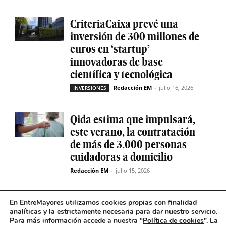
CriteriaCaixa prevé una
inversión de 300 millones de
euros en ‘startup’
innovadoras de base
científica y tecnológica
Redacción EM
-
julio 16, 2026
INVERSIONES
Qida estima que impulsará,
este verano, la contratación
de más de 3.000 personas
cuidadoras a domicilio
Redacción EM
-
julio 15, 2026
La sociedad de capital riesgo
En EntreMayores utilizamos cookies propias con finalidad
Axis invertirá hasta 15
analíticas y la estrictamente necesaria para dar nuestro servicio.
Para más información accede a nuestra “
Política de cookies
”. La
millones en Qida para