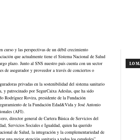
en curso y las perspectivas de un débil crecimiento
ciación que actualmente tiene el Sistema Nacional de Salud
argo plazo. Junto al SNS nuestro país cuenta con un sector
LO M
nes de asegurador y proveedor a través de conciertos o
guradoras privadas en la sostenibilidad del sistema sanitario
, y patrocinado por SegurCaixa Adeslas, que ha sido
o Rodríguez Rovira, presidente de la Fundación
Aseguramiento de la Fundación Edad&Vida y José Antonio
ionales (AFI).
ero, director general de Cartera Básica de Servicios del
ad, Servicios Sociales e Igualdad, quien ha querido
 nacional de Salud, la integración y la complementariedad de
rar una mejor atención sanitaria a todos los españoles”.