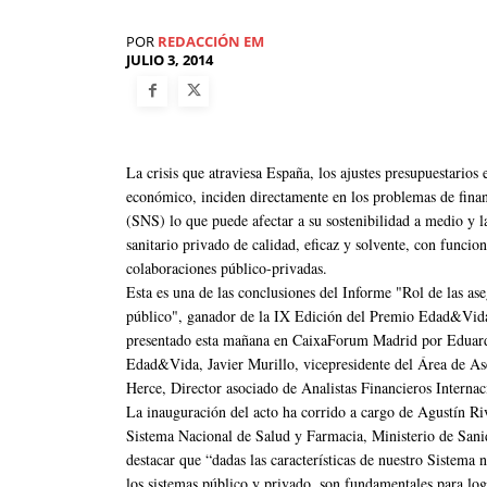
POR
REDACCIÓN EM
JULIO 3, 2014
La crisis que atraviesa España, los ajustes presupuestarios 
económico, inciden directamente en los problemas de finan
(SNS) lo que puede afectar a su sostenibilidad a medio y l
sanitario privado de calidad, eficaz y solvente, con funcio
colaboraciones público-privadas.
Esta es una de las conclusiones del Informe "Rol de las ase
público", ganador de la IX Edición del Premio Edad&Vida
presentado esta mañana en CaixaForum Madrid por Eduard
Edad&Vida, Javier Murillo, vicepresidente del Área de 
Herce, Director asociado de Analistas Financieros Internac
La inauguración del acto ha corrido a cargo de Agustín Riv
Sistema Nacional de Salud y Farmacia, Ministerio de Sanid
destacar que “dadas las características de nuestro Sistema
los sistemas público y privado, son fundamentales para log