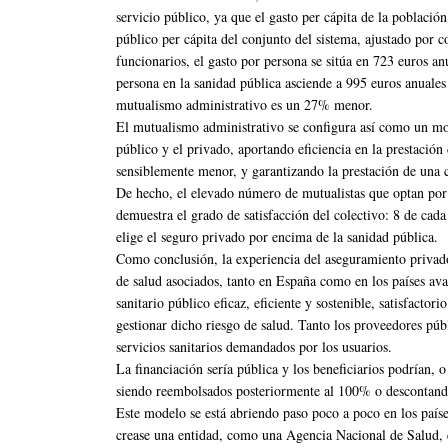
servicio público, ya que el gasto per cápita de la población
público per cápita del conjunto del sistema, ajustado por c
funcionarios, el gasto por persona se sitúa en 723 euros an
persona en la sanidad pública asciende a 995 euros anuales
mutualismo administrativo es un 27% menor.
El mutualismo administrativo se configura así como un mode
público y el privado, aportando eficiencia en la prestación
sensiblemente menor, y garantizando la prestación de una c
De hecho, el elevado número de mutualistas que optan por l
demuestra el grado de satisfacción del colectivo: 8 de cad
elige el seguro privado por encima de la sanidad pública.
Como conclusión, la experiencia del aseguramiento privado 
de salud asociados, tanto en España como en los países av
sanitario público eficaz, eficiente y sostenible, satisfacto
gestionar dicho riesgo de salud. Tanto los proveedores púb
servicios sanitarios demandados por los usuarios.
La financiación sería pública y los beneficiarios podrían, o
siendo reembolsados posteriormente al 100% o descontando
Este modelo se está abriendo paso poco a poco en los paíse
crease una entidad, como una Agencia Nacional de Salud, qu