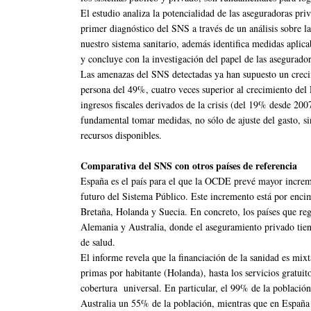
El estudio analiza la potencialidad de las aseguradoras pr
primer diagnóstico del SNS a través de un análisis sobre l
nuestro sistema sanitario, además identifica medidas aplic
y concluye con la investigación del papel de las asegurado
Las amenazas del SNS detectadas ya han supuesto un creci
persona del 49%, cuatro veces superior al crecimiento del
ingresos fiscales derivados de la crisis (del 19% desde 200
fundamental tomar medidas, no sólo de ajuste del gasto, si
recursos disponibles.
Comparativa del SNS con otros países de referencia
España es el país para el que la OCDE prevé mayor incremen
futuro del Sistema Público. Este incremento está por encim
Bretaña, Holanda y Suecia. En concreto, los países que reg
Alemania y Australia, donde el aseguramiento privado tien
de salud.
El informe revela que la financiación de la sanidad es mix
primas por habitante (Holanda), hasta los servicios gratuit
cobertura universal. En particular, el 99% de la población
Australia un 55% de la población, mientras que en España 