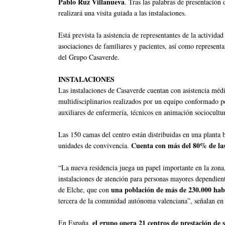
Pablo Ruz Villanueva
. Tras las palabras de presentació
realizará una visita guiada a las instalaciones.
Está prevista la asistencia de representantes de la actividad
asociaciones de familiares y pacientes, así como represent
del Grupo Casaverde.
INSTALACIONES
Las instalaciones de Casaverde cuentan con asistencia médi
multidisciplinarios realizados por un equipo conformado por
auxiliares de enfermería, técnicos en animación sociocultu
Las 150 camas del centro están distribuidas en una planta b
Cuenta con más del 80% de las
unidades de convivencia.
“La nueva residencia juega un papel importante en la zona,
instalaciones de atención para personas mayores dependient
una población de más de 230.000 hab
de Elche, que con
tercera de la comunidad autónoma valenciana”, señalan e
el grupo opera 21 centros de prestación de s
En España,