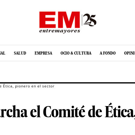
NAL
SALUD
EMPRESA
OCIO & CULTURA
A FONDO
OPIN
 Ética, pionero en el sector
cha el Comité de Ética,