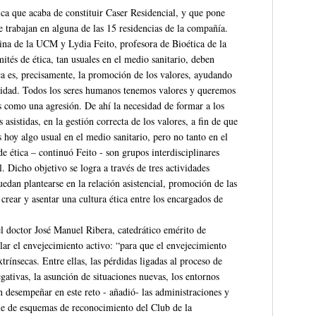
a que acaba de constituir Caser Residencial, y que pone
e trabajan en alguna de las 15 residencias de la compañía.
na de la UCM y Lydia Feito, profesora de Bioética de la
ités de ética, tan usuales en el medio sanitario, deben
tica es, precisamente, la promoción de los valores, ayudando
alidad. Todos los seres humanos tenemos valores y queremos
s como una agresión. De ahí la necesidad de formar a los
 asistidas, en la gestión correcta de los valores, a fin de que
 hoy algo usual en el medio sanitario, pero no tanto en el
 ética – continuó Feito - son grupos interdisciplinares
l. Dicho objetivo se logra a través de tres actividades
uedan plantearse en la relación asistencial, promoción de las
crear y asentar una cultura ética entre los encargados de
el doctor José Manuel Ribera, catedrático emérito de
llar el envejecimiento activo: “para que el envejecimiento
trínsecas. Entre ellas, las pérdidas ligadas al proceso de
egativas, la asunción de situaciones nuevas, los entornos
en desempeñar en este reto - añadió- las administraciones y
e de esquemas de reconocimiento del Club de la