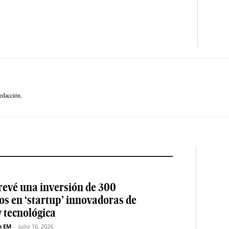
edacción.
revé una inversión de 300
os en ‘startup’ innovadoras de
y tecnológica
n EM
-
julio 16, 2026