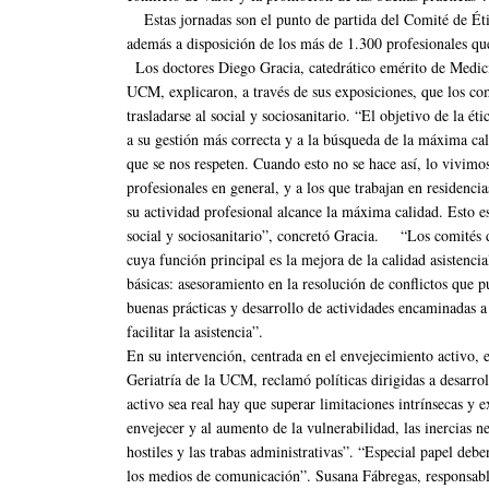
Estas jornadas son el punto de partida del Comité de Étic
además a disposición de los más de 1.300 profesionales qu
Los doctores Diego Gracia, catedrático emérito de Medici
UCM, explicaron, a través de sus exposiciones, que los com
trasladarse al social y sociosanitario. “El objetivo de la é
a su gestión más correcta y a la búsqueda de la máxima c
que se nos respeten. Cuando esto no se hace así, lo vivimo
profesionales en general, y a los que trabajan en residencias
su actividad profesional alcance la máxima calidad. Esto es
social y sociosanitario”, concretó Gracia. “Los comités de
cuya función principal es la mejora de la calidad asistencia
básicas: asesoramiento en la resolución de conflictos que p
buenas prácticas y desarrollo de actividades encaminadas a 
facilitar la asistencia”.
En su intervención, centrada en el envejecimiento activo, 
Geriatría de la UCM, reclamó políticas dirigidas a desarro
activo sea real hay que superar limitaciones intrínsecas y ex
envejecer y al aumento de la vulnerabilidad, las inercias n
hostiles y las trabas administrativas”. “Especial papel deb
los medios de comunicación”. Susana Fábregas, responsabl