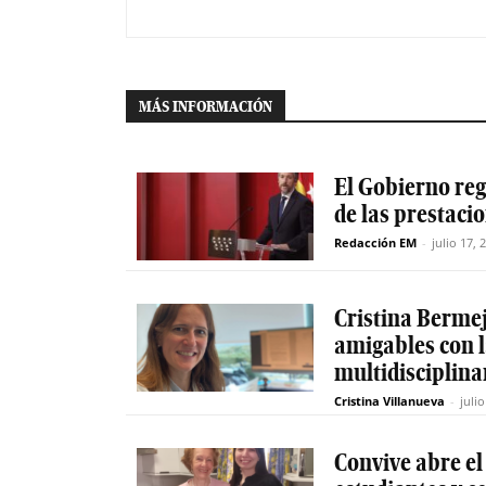
MÁS INFORMACIÓN
El Gobierno reg
de las prestaci
Redacción EM
-
julio 17, 
Cristina Berme
amigables con 
multidisciplinar
Cristina Villanueva
-
juli
Convive abre el