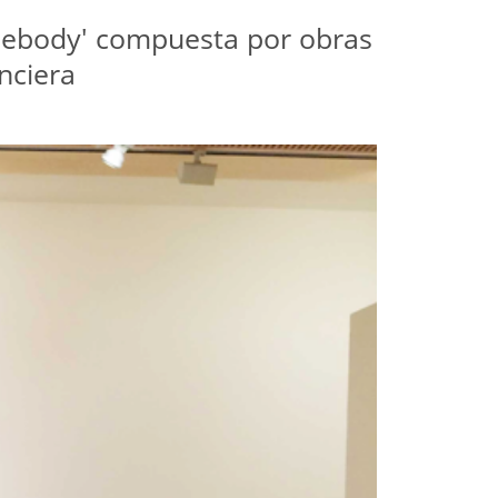
mebody' compuesta por obras
nciera