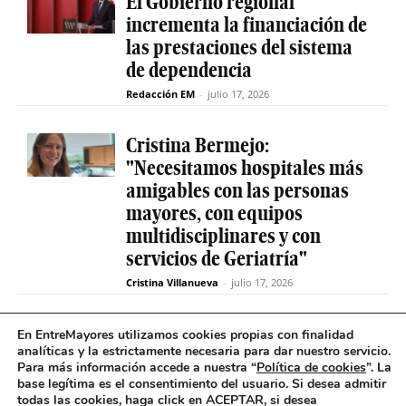
El Gobierno regional
incrementa la financiación de
las prestaciones del sistema
de dependencia
Redacción EM
-
julio 17, 2026
Cristina Bermejo:
"Necesitamos hospitales más
amigables con las personas
mayores, con equipos
multidisciplinares y con
servicios de Geriatría"
Cristina Villanueva
-
julio 17, 2026
Convive abre el plazo de
En EntreMayores utilizamos cookies propias con finalidad
analíticas y la estrictamente necesaria para dar nuestro servicio.
inscripción para estudiantes
Para más información accede a nuestra “
Política de cookies
”. La
y celebra 30 años uniendo a
base legítima es el consentimiento del usuario
.
Si desea admitir
jóvenes y mayores en Madrid
todas las cookies, haga click en ACEPTAR, si desea