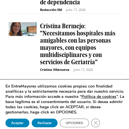
de dependencia
Redacción EM
-
julio 17, 2026
Cristina Bermejo:
"Necesitamos hospitales más
amigables con las personas
mayores, con equipos
multidisciplinares y con
servicios de Geriatría"
Cristina Villanueva
-
julio 17, 2026
Convive abre el plazo de
En EntreMayores utilizamos cookies propias con finalidad
analíticas y la estrictamente necesaria para dar nuestro servicio.
inscripción para estudiantes
Para más información accede a nuestra “
Política de cookies
”. La
y celebra 30 años uniendo a
base legítima es el consentimiento del usuario
.
Si desea admitir
jóvenes y mayores en Madrid
todas las cookies, haga click en ACEPTAR, si desea
gestionarlas, haga click en OPCIONES.
Redacción EM
-
julio 17, 2026
Cerrar el banner 
Aceptar
Rechazar
OPCIONES