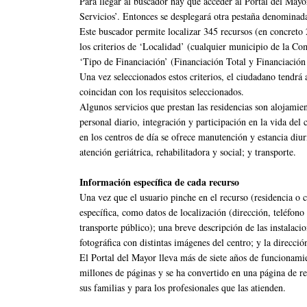
Para llegar al buscador hay que acceder al Portal del Mayo
Servicios’. Entonces se desplegará otra pestaña denominad
Este buscador permite localizar 345 recursos (en concreto 
los criterios de ‘Localidad’ (cualquier municipio de la C
‘Tipo de Financiación’ (Financiación Total y Financiación 
Una vez seleccionados estos criterios, el ciudadano tendrá a
coincidan con los requisitos seleccionados.
Algunos servicios que prestan las residencias son alojamien
personal diario, integración y participación en la vida del 
en los centros de día se ofrece manutención y estancia diur
atención geriátrica, rehabilitadora y social; y transporte.
Información específica de cada recurso
Una vez que el usuario pinche en el recurso (residencia o 
específica, como datos de localización (dirección, teléfon
transporte público); una breve descripción de las instalacio
fotográfica con distintas imágenes del centro; y la direcció
El Portal del Mayor lleva más de siete años de funcionamie
millones de páginas y se ha convertido en una página de re
sus familias y para los profesionales que las atienden.