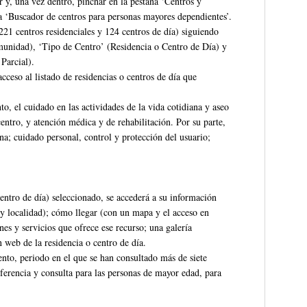
r y, una vez dentro, pinchar en la pestaña ‘Centros y
a ‘Buscador de centros para personas mayores dependientes’.
221 centros residenciales y 124 centros de día) siguiendo
omunidad), ‘Tipo de Centro’ (Residencia o Centro de Día) y
Parcial).
cceso al listado de residencias o centros de día que
to, el cuidado en las actividades de la vida cotidiana y aseo
centro, y atención médica y de rehabilitación. Por su parte,
na; cuidado personal, control y protección del usuario;
centro de día) seleccionado, se accederá a su información
o y localidad); cómo llegar (con un mapa y el acceso en
nes y servicios que ofrece ese recurso; una galería
n web de la residencia o centro de día.
nto, periodo en el que se han consultado más de siete
ferencia y consulta para las personas de mayor edad, para