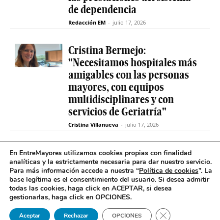
de dependencia
Redacción EM
-
julio 17, 2026
Cristina Bermejo:
"Necesitamos hospitales más
amigables con las personas
mayores, con equipos
multidisciplinares y con
servicios de Geriatría"
Cristina Villanueva
-
julio 17, 2026
Convive abre el plazo de
En EntreMayores utilizamos cookies propias con finalidad
analíticas y la estrictamente necesaria para dar nuestro servicio.
inscripción para estudiantes
Para más información accede a nuestra “
Política de cookies
”. La
y celebra 30 años uniendo a
base legítima es el consentimiento del usuario
.
Si desea admitir
jóvenes y mayores en Madrid
todas las cookies, haga click en ACEPTAR, si desea
gestionarlas, haga click en OPCIONES.
Redacción EM
-
julio 17, 2026
Cerrar el banner 
Aceptar
Rechazar
OPCIONES