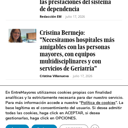
las prestaciones del sistema
de dependencia
Redacción EM
-
julio 17, 2026
Cristina Bermejo:
"Necesitamos hospitales más
amigables con las personas
mayores, con equipos
multidisciplinares y con
servicios de Geriatría"
Cristina Villanueva
-
julio 17, 2026
Convive abre el plazo de
En EntreMayores utilizamos cookies propias con finalidad
analíticas y la estrictamente necesaria para dar nuestro servicio.
inscripción para estudiantes
Para más información accede a nuestra “
Política de cookies
”. La
y celebra 30 años uniendo a
base legítima es el consentimiento del usuario
.
Si desea admitir
jóvenes y mayores en Madrid
todas las cookies, haga click en ACEPTAR, si desea
gestionarlas, haga click en OPCIONES.
Redacción EM
-
julio 17, 2026
Cerrar el banner 