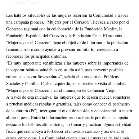
Los hábitos saludables de las mujeres recorren la Comunidad a través
una campaña pionera, “Mujeres por el Corazón”, llevada a cabo por el
Gobierno regional con la colaboración de la Fundación Mapfre, la
Fundación Española del Corazón y la Fundación Cnic. El autobús
“Mujeres por el Corazón” tiene el objetivo de informar a la población
femenina sobre cómo ayudar a prevenir un infarto, enseñando a
reconocer los principales síntomas.
“Es muy importante sensibilizar a las mujeres sobre la importancia de
incorporar hábitos saludables en su día a día para prevenir posibles
enfermedades cardiovasculares”, señaló el consejero de Políticas
Sociales y Familia, Carlos Izquierdo, en su reciente visita al autobús
“Mujeres por el Corazón”, en el municipio de Colmenar Viejo.
A través de esta iniciativa, las mujeres que lo deseen pueden someterse
a pruebas médicas rápidas y gratuitas, tales como conocer el perímetro
de la cintura (PC), averiguar el nivel de tensión y de colesterol, o medir
altura o peso. Entre la información proporcionada por dicha campaña
destacan los hábitos alimenticios, no fumar y practicar alguna actividad
física que contribuya a fortalecer el músculo cardíaco y así evitar el
estrés, entre otras. La Comunidad cuenta con la esperanza de vida más