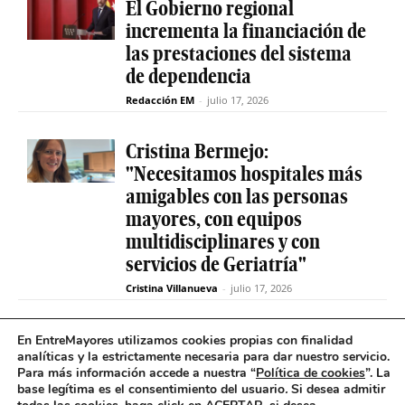
El Gobierno regional
incrementa la financiación de
las prestaciones del sistema
de dependencia
Redacción EM
-
julio 17, 2026
Cristina Bermejo:
"Necesitamos hospitales más
amigables con las personas
mayores, con equipos
multidisciplinares y con
servicios de Geriatría"
Cristina Villanueva
-
julio 17, 2026
Convive abre el plazo de
En EntreMayores utilizamos cookies propias con finalidad
analíticas y la estrictamente necesaria para dar nuestro servicio.
inscripción para estudiantes
Para más información accede a nuestra “
Política de cookies
”. La
y celebra 30 años uniendo a
base legítima es el consentimiento del usuario
.
Si desea admitir