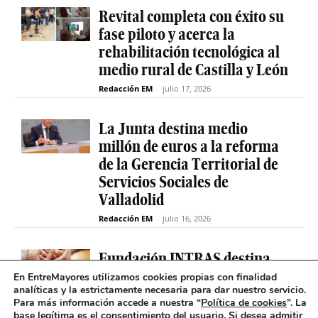
Revital completa con éxito su
fase piloto y acerca la
rehabilitación tecnológica al
medio rural de Castilla y León
Redacción EM
-
julio 17, 2026
La Junta destina medio
millón de euros a la reforma
de la Gerencia Territorial de
Servicios Sociales de
Valladolid
Redacción EM
-
julio 16, 2026
Fundación INTRAS destina
6.000 euros a proyectos
En EntreMayores utilizamos cookies propias con finalidad
analíticas y la estrictamente necesaria para dar nuestro servicio.
sociales que impulsen la
Para más información accede a nuestra “
Política de cookies
”. La
salud mental en Castilla y
base legítima es el consentimiento del usuario
.
Si desea admitir