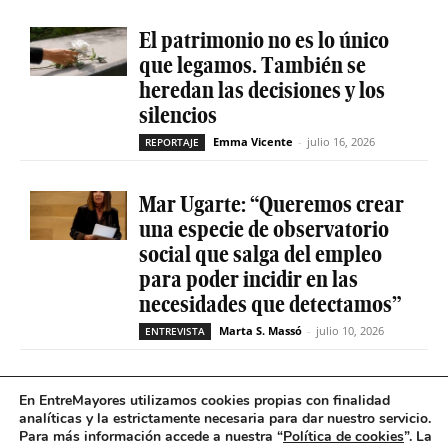
El patrimonio no es lo único
que legamos. También se
heredan las decisiones y los
silencios
Emma Vicente
-
julio 16, 2026
REPORTAJE
Mar Ugarte: “Queremos crear
una especie de observatorio
social que salga del empleo
para poder incidir en las
necesidades que detectamos”
Marta S. Massó
-
julio 10, 2026
ENTREVISTA
María José Segarra Crespo:
En EntreMayores utilizamos cookies propias con finalidad
“La palabra mágica debe ser
analíticas y la estrictamente necesaria para dar nuestro servicio.
Para más información accede a nuestra “
Política de cookies
”. La
la accesibilidad universal de