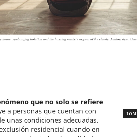
pty house, symbolizing isolation and the housing market's neglect of the elderly. Analog style, 
enómeno que no solo se refiere
uye a personas que cuentan con
LO M
le unas condiciones adecuadas.
 exclusión residencial cuando en