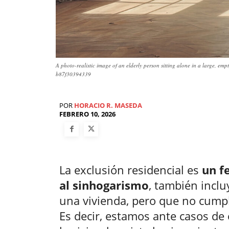
A photo-realistic image of an elderly person sitting alone in a large, em
b87f30394339
POR
HORACIO R. MASEDA
FEBRERO 10, 2026
La exclusión residencial es
un f
al sinhogarismo
, también incl
una vivienda, pero que no cump
Es decir, estamos ante casos de