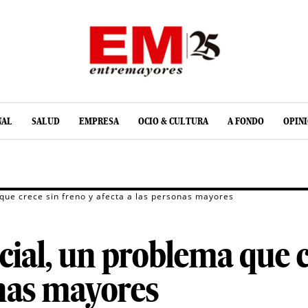
NAL
SALUD
EMPRESA
OCIO & CULTURA
A FONDO
OPIN
 que crece sin freno y afecta a las personas mayores
cial, un problema que c
onas mayores