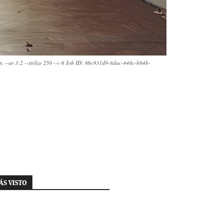
35mm. --ar 3:2 --stylize 250 --v 6 Job ID: 86c931d9-8dac-448c-b84b-
ÁS VISTO