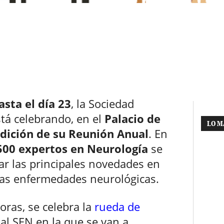
sta el día 23
, la Sociedad
tá celebrando, en el
Palacio de
LO M
dición de su Reunión Anual
. En
500 expertos en Neurología
se
ar las principales novedades en
 las enfermedades neurológicas.
oras, se celebra la
rueda de
l SEN en la que se van a