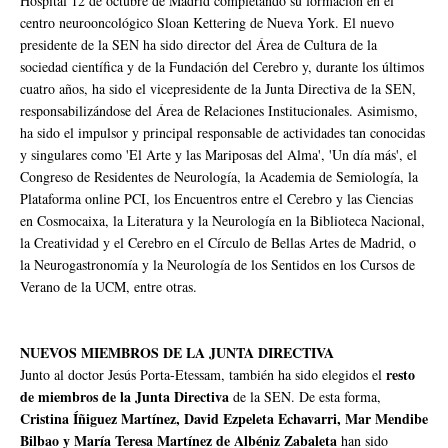
Hospital 12 de octubre de Madrid completando su formación en el
centro neurooncológico Sloan Kettering de Nueva York. El nuevo
presidente de la SEN ha sido director del Área de Cultura de la
sociedad científica y de la Fundación del Cerebro y, durante los últimos
cuatro años, ha sido el vicepresidente de la Junta Directiva de la SEN,
responsabilizándose del Área de Relaciones Institucionales. Asimismo,
ha sido el impulsor y principal responsable de actividades tan conocidas
y singulares como 'El Arte y las Mariposas del Alma', 'Un día más', el
Congreso de Residentes de Neurología, la Academia de Semiología, la
Plataforma online PCI, los Encuentros entre el Cerebro y las Ciencias
en Cosmocaixa, la Literatura y la Neurología en la Biblioteca Nacional,
la Creatividad y el Cerebro en el Círculo de Bellas Artes de Madrid, o
la Neurogastronomía y la Neurología de los Sentidos en los Cursos de
Verano de la UCM, entre otras.
NUEVOS MIEMBROS DE LA JUNTA DIRECTIVA
resto
Junto al doctor Jesús Porta-Etessam, también ha sido elegidos el
de miembros de la Junta Directiva
de la SEN. De esta forma,
Cristina Íñiguez Martínez, David Ezpeleta Echavarri, Mar Mendibe
Bilbao y María Teresa Martínez de Albéniz Zabaleta
han sido