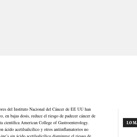
dores del Instituto Nacional del Cáncer de EE UU han
o, en bajas dosis, reduce el riesgo de padecer cáncer de
sta científica American College of Gastroenterology.
LO M
n ácido acetilsalicílico y otros antiinflamatorios no
ne’s sin ácido acetilsalicílico disminuye el riesgo de