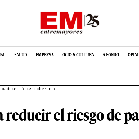
NAL
SALUD
EMPRESA
OCIO & CULTURA
A FONDO
OPIN
e padecer cáncer colorrectal
a reducir el riesgo de p