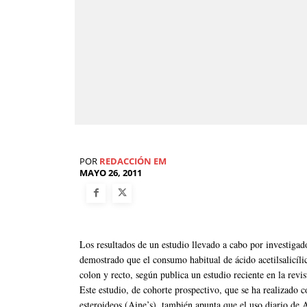
POR
REDACCIÓN EM
MAYO 26, 2011
Los resultados de un estudio llevado a cabo por investiga
demostrado que el consumo habitual de ácido acetilsalicílic
colon y recto, según publica un estudio reciente en la revi
Este estudio, de cohorte prospectivo, que se ha realizado co
esteroideos (Aine’s), también apunta que el uso diario de Ai