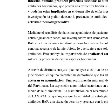
intestino humano producen proteínas asociadas al bio
amiloides bacterianos, que poseen una estructura fibrilar s
podrían estar implicados en el desarrollo de enferme
y
investigación ha podido detectar la presencia de amiloides
actividad neurodegenerativa
.
Mediante el reanálisis de datos metagenómicos de pacient
neurológicamente sanos, los investigadores han demostrado
BAP en el microbioma intestinal se correlaciona con la en
genoma accesorio de la microbiota, lo que sugiere que solo 
importancia de analizar el co
amiloides. Esto subraya la
solo en la presencia de ciertas especies bacterianas.
A través de distintos ensayos, que incluyen el cultivo de
los a
y de ratones, el equipo científico ha demostrado que
aceleran su acumulación
Una acumulación anormal de 
.
del Parkinson
. La exposición a amiloides bacterianos en 
media de la α-sinucleína. La disminución en el recambio d
de LAMP-2A, lo que sugiere que la actividad de autofagi
amiloides BAP, una situación descrita y asociada con la e