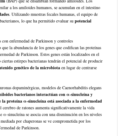
film
(BAP) que se ensamblan formando amiloides. Los
imilar a los amiloides humanos, se acumulan en el intestino
dades
. Utilizando muestras fecales humanas, el equipo de
potencial
 bacterianos, lo que ha permitido evaluar su
es con enfermedad de Parkinson y controles
 que la abundancia de los genes que codifican las proteínas
fermedad de Parkinson. Estos genes están localizados en el
ciertas estirpes bacterianas tendrán el potencial de producir
ntenido genético de la microbiota
en lugar de centrarse
 neuronas dopaminérgicas, modelos de Caenorhabditis elegans
miloides bacterianos interactúan con α-sinucleína y
la proteína α-sinucleína está asociada a la enfermedad
el cerebro de ratones aumenta significativamente la vida
e α-sinucleína se asocia con una disminución en los niveles
a mediada por chaperonas se ve comprometida por los
nfermedad de Parkinson.