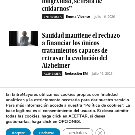
longevidad, se trata de
cuidarnos”
Emma Vicente
-
julio 16, 2026
ENTREVISTA
Sanidad mantiene el rechazo
a financiar los únicos
tratamientos capaces de
retrasar la evolución del
Alzheimer
Redacción EM
-
julio 16, 2026
ALZHEIMER
La geriatría reclama más
En EntreMayores utilizamos cookies propias con finalidad
peso en el sistema sanitario
analíticas y la estrictamente necesaria para dar nuestro servicio.
Para más información accede a nuestra “
Política de cookies
”. La
ante el envejecimiento récord
base legítima es el consentimiento del usuario
.
Si desea admitir
de la población española
todas las cookies, haga click en ACEPTAR, si desea
gestionarlas, haga click en OPCIONES.
Redacción EM
-
julio 16, 2026
GERIATRÍA
Cerrar el banner 
Aceptar
Rechazar
OPCIONES