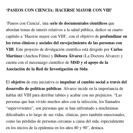
‘PASEOS CON CIENCIA: HACERSE MAYOR CON VIH’
erie de documentales científicos
‘Paseos con Ciencia’, una s
que
abordan temas de interés relativos a la salud pública, dedicó su cuarto
profundizar en
capítulo a ‘Hacerse mayor con VIH’, con el objetivo de
los retos clínicos y sociales del envejecimiento de las personas con
VIH
Carlos
. Este proyecto de divulgación científica está dirigido por
Martínez
Débora Álvarez
(Anchoa Films) y
(La Doctora Álvarez) y
MSD y el apoyo de la
cuenta con el mecenazgo científico de
Asociación de la Red de Investigación en Sida
.
objetivo
impulsar el cambio social a través del
El
de esta iniciativa es
desarrollo de políticas públicas
. Álvarez incide en la importancia de
hablar del VIH para derribar tabúes y acabar con sus prejuicios. “Las
personas que han vivido muchos años con la infección, los llamados
“supervivientes”, son personas que se han enfrentado a muchísimas
dificultades a lo largo de sus vidas, clínicas, pero también emocionales,
como las pérdidas de personas cercanas a causa del sida, especialmente
en los inicios de la epidemia en los años 80 y 90”, destaca.