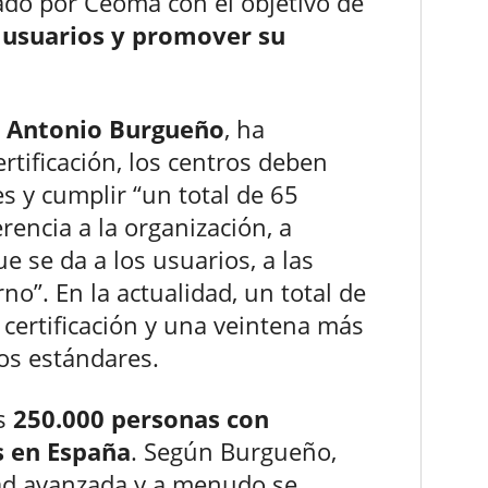
ado por Ceoma con el objetivo de
s usuarios y promover su
Antonio Burgueño
, ha
rtificación, los centros deben
s y cumplir “un total de 65
encia a la organización, a
e se da a los usuarios, a las
no”. En la actualidad, un total de
 certificación y una veintena más
os estándares.
as
250.000 personas con
s en España
. Según Burgueño,
ad avanzada y a menudo se