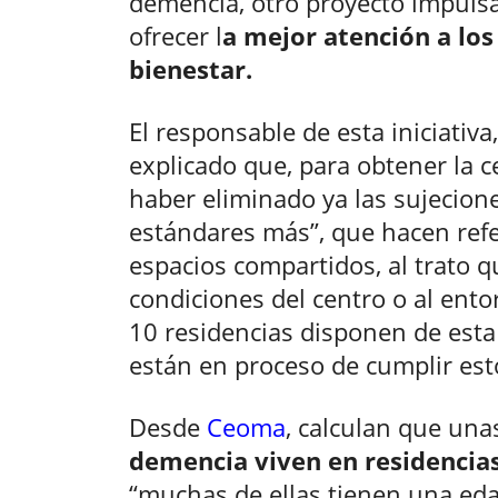
demencia, otro proyecto impuls
ofrecer l
a mejor atención a lo
bienestar.
El responsable de esta iniciativa,
explicado que, para obtener la ce
haber eliminado ya las sujecione
estándares más”, que hacen refer
espacios compartidos, al trato qu
condiciones del centro o al entor
10 residencias disponen de esta
están en proceso de cumplir est
Desde
Ceoma
, calculan que un
demencia viven en residencia
“muchas de ellas tienen una ed