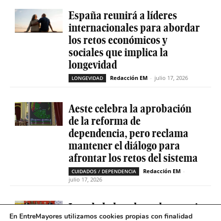
España reunirá a líderes
internacionales para abordar
los retos económicos y
sociales que implica la
longevidad
Redacción EM
-
julio 17, 2026
LONGEVIDAD
Aeste celebra la aprobación
de la reforma de
dependencia, pero reclama
mantener el diálogo para
afrontar los retos del sistema
Redacción EM
-
CUIDADOS / DEPENDENCIA
julio 17, 2026
La soledad no deseada es casi
En EntreMayores utilizamos cookies propias con finalidad
cinco veces superior entre