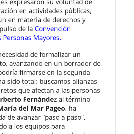
nes expresaron su voluntad de
ación en actividades públicas,
n en materia de derechos y
mpulso de la
Convención
as Personas Mayores.
necesidad de formalizar un
nto, avanzando en un borrador de
podría firmarse en la segunda
ha sido total: buscamos alianzas
 retos que afectan a las personas
orberto Fernánde
z al término
María del Mar Pageo
, ha
a de avanzar “paso a paso”,
do a los equipos para