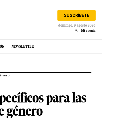
SUSCRÍBETE
domingo, 9 agosto 2026
Mi cuenta
IÓN
NEWSLETTER
género
pecíficos para las
e género