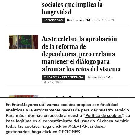
sociales que implica la
longevidad
Redacción EM
-
julio 17, 2026
LONGEVIDAD
Aeste celebra la aprobación
de la reforma de
dependencia, pero reclama
mantener el diálogo para
afrontar los retos del sistema
Redacción EM
-
CUIDADOS / DEPENDENCIA
julio 17, 2026
La soledad no deseada es casi
En EntreMayores utilizamos cookies propias con finalidad
cinco veces superior entre
analíticas y la estrictamente necesaria para dar nuestro servicio.
personas que tienen
Para más información accede a nuestra “
Política de cookies
”. La
problemas de salud mental
base legítima es el consentimiento del usuario
.
Si desea admitir
todas las cookies, haga click en ACEPTAR, si desea
Redacción EM
-
SOLEDAD NO DESEADA
gestionarlas, haga click en OPCIONES.
julio 16, 2026