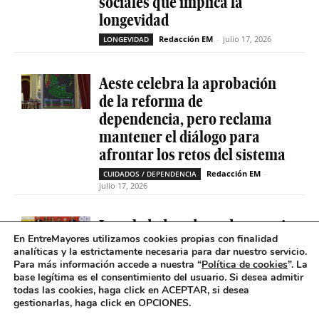
sociales que implica la
longevidad
Redacción EM
-
julio 17, 2026
LONGEVIDAD
Aeste celebra la aprobación
de la reforma de
dependencia, pero reclama
mantener el diálogo para
afrontar los retos del sistema
Redacción EM
-
CUIDADOS / DEPENDENCIA
julio 17, 2026
La soledad no deseada es casi
En EntreMayores utilizamos cookies propias con finalidad
cinco veces superior entre
analíticas y la estrictamente necesaria para dar nuestro servicio.
personas que tienen
Para más información accede a nuestra “
Política de cookies
”. La
problemas de salud mental
base legítima es el consentimiento del usuario
.
Si desea admitir
todas las cookies, haga click en ACEPTAR, si desea
Redacción EM
-
SOLEDAD NO DESEADA
gestionarlas, haga click en OPCIONES.
julio 16, 2026