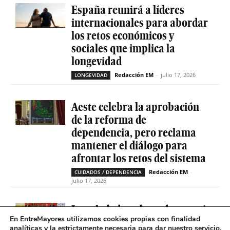
España reunirá a líderes
internacionales para abordar
los retos económicos y
sociales que implica la
longevidad
Redacción EM
-
julio 17, 2026
LONGEVIDAD
Aeste celebra la aprobación
de la reforma de
dependencia, pero reclama
mantener el diálogo para
afrontar los retos del sistema
Redacción EM
-
CUIDADOS / DEPENDENCIA
julio 17, 2026
La soledad no deseada es casi
En EntreMayores utilizamos cookies propias con finalidad
cinco veces superior entre
analíticas y la estrictamente necesaria para dar nuestro servicio.