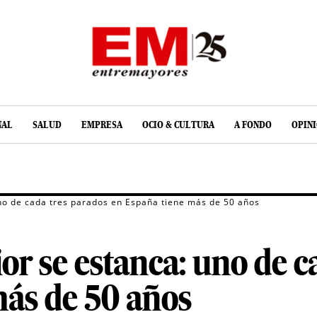
NAL
SALUD
EMPRESA
OCIO & CULTURA
A FONDO
OPIN
no de cada tres parados en España tiene más de 50 años
or se estanca: uno de c
más de 50 años