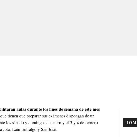
bilitarán aulas durante los fines de semana de este mes
 que tienen que preparar sus exámenes dispongan de un
te los sábado y domingos de enero y el 3 y 4 de febrero
LO M
La Jota, Laín Entralgo y San José.