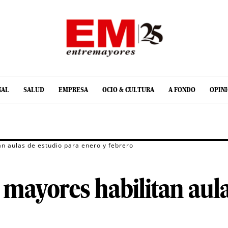
NAL
SALUD
EMPRESA
OCIO & CULTURA
A FONDO
OPIN
an aulas de estudio para enero y febrero
 mayores habilitan aula