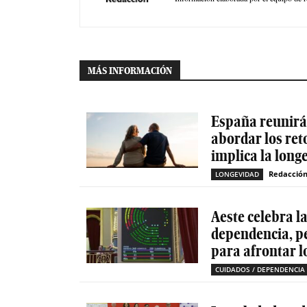
MÁS INFORMACIÓN
España reunirá 
abordar los ret
implica la long
Redacció
LONGEVIDAD
Aeste celebra l
dependencia, p
para afrontar l
CUIDADOS / DEPENDENCIA