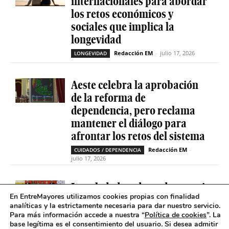
internacionales para abordar
los retos económicos y
sociales que implica la
longevidad
Redacción EM
-
julio 17, 2026
LONGEVIDAD
Aeste celebra la aprobación
de la reforma de
dependencia, pero reclama
mantener el diálogo para
afrontar los retos del sistema
Redacción EM
-
CUIDADOS / DEPENDENCIA
julio 17, 2026
La soledad no deseada es casi
En EntreMayores utilizamos cookies propias con finalidad
cinco veces superior entre
analíticas y la estrictamente necesaria para dar nuestro servicio.
personas que tienen
Para más información accede a nuestra “
Política de cookies
”. La
problemas de salud mental
base legítima es el consentimiento del usuario
.
Si desea admitir