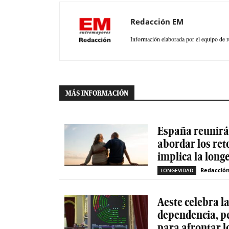
Redacción EM
Información elaborada por el equipo de r
MÁS INFORMACIÓN
España reunirá 
abordar los ret
implica la long
Redacció
LONGEVIDAD
Aeste celebra l
dependencia, p
para afrontar l