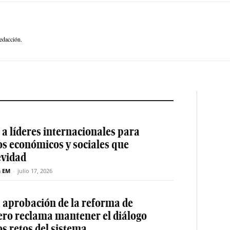
edacción.
a líderes internacionales para
os económicos y sociales que
evidad
n EM
-
julio 17, 2026
a aprobación de la reforma de
ero reclama mantener el diálogo
os retos del sistema