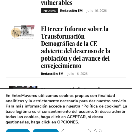
vulnerables
Redacción EM
-
julio 16, 2026
INFORME
El tercer Informe sobre la
Transformación
Demográfica de la CE
advierte del descenso de la
población y del avance del
envejecimiento
Redacción EM
-
julio 16, 2026
Uruguay y Chile impulsan un
En EntreMayores utilizamos cookies propias con finalidad
proyecto conjunto para
analíticas y la estrictamente necesaria para dar nuestro servicio.
reducir la brecha digital de
Para más información accede a nuestra “
Política de cookies
”. La
las personas mayores
base legítima es el consentimiento del usuario
.
Si desea admitir
todas las cookies, haga click en ACEPTAR, si desea
Redacción EM
-
INCLUSIÓN DIGITAL
gestionarlas, haga click en OPCIONES.
julio 14, 2026