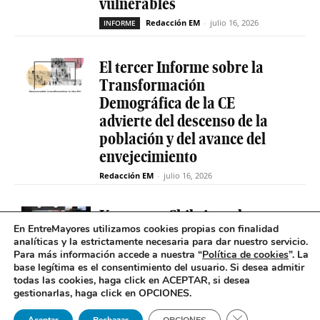
vulnerables
Redacción EM
-
julio 16, 2026
INFORME
El tercer Informe sobre la
Transformación
Demográfica de la CE
advierte del descenso de la
población y del avance del
envejecimiento
Redacción EM
-
julio 16, 2026
Uruguay y Chile impulsan un
En EntreMayores utilizamos cookies propias con finalidad
proyecto conjunto para
analíticas y la estrictamente necesaria para dar nuestro servicio.
reducir la brecha digital de
Para más información accede a nuestra “
Política de cookies
”. La
las personas mayores
base legítima es el consentimiento del usuario
.
Si desea admitir
todas las cookies, haga click en ACEPTAR, si desea
Redacción EM
-
INCLUSIÓN DIGITAL
gestionarlas, haga click en OPCIONES.
julio 14, 2026
Cerrar el banner 