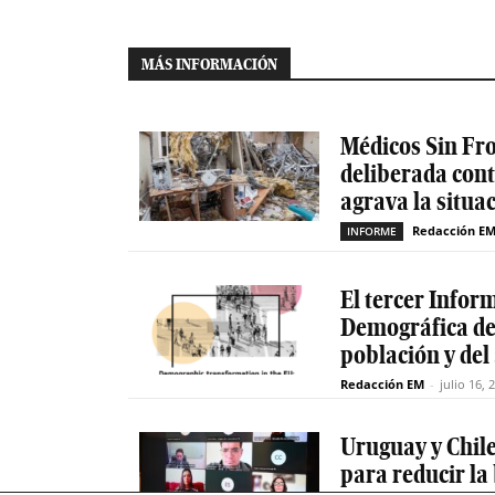
MÁS INFORMACIÓN
Médicos Sin Fro
deliberada cont
agrava la situa
Redacción E
INFORME
El tercer Infor
Demográfica de 
población y del
Redacción EM
-
julio 16, 
Uruguay y Chil
para reducir la