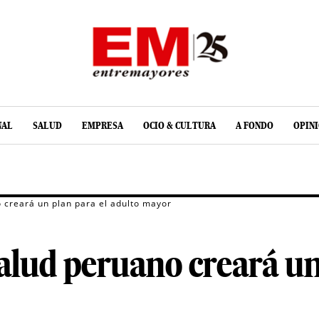
NAL
SALUD
EMPRESA
OCIO & CULTURA
A FONDO
OPIN
o creará un plan para el adulto mayor
Salud peruano creará un