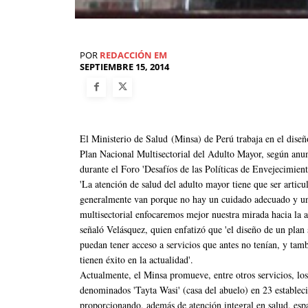
POR
REDACCIÓN EM
SEPTIEMBRE 15, 2014
El Ministerio de Salud (Minsa) de Perú trabaja en el diseño
Plan Nacional Multisectorial del Adulto Mayor, según anun
durante el Foro 'Desafíos de las Políticas de Envejecimient
'La atención de salud del adulto mayor tiene que ser artic
generalmente van porque no hay un cuidado adecuado y un
multisectorial enfocaremos mejor nuestra mirada hacia la a
señaló Velásquez, quien enfatizó que 'el diseño de un plan 
puedan tener acceso a servicios que antes no tenían, y ta
tienen éxito en la actualidad'.
Actualmente, el Minsa promueve, entre otros servicios, los
denominados 'Tayta Wasi' (casa del abuelo) en 23 establec
proporcionando, además de atención integral en salud, espa