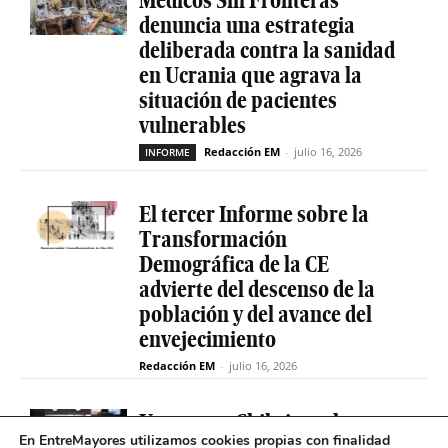
denuncia una estrategia
deliberada contra la sanidad
en Ucrania que agrava la
situación de pacientes
vulnerables
Redacción EM
-
julio 16, 2026
INFORME
El tercer Informe sobre la
Transformación
Demográfica de la CE
advierte del descenso de la
población y del avance del
envejecimiento
Redacción EM
-
julio 16, 2026
Uruguay y Chile impulsan un
En EntreMayores utilizamos cookies propias con finalidad
proyecto conjunto para