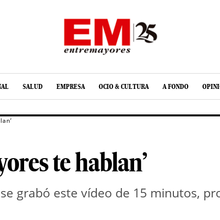
NAL
SALUD
EMPRESA
OCIO & CULTURA
A FONDO
OPIN
lan’
ores te hablan’
e se grabó este vídeo de 15 minutos, 