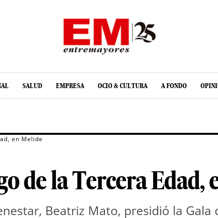
NAL
SALUD
EMPRESA
OCIO & CULTURA
A FONDO
OPIN
dad, en Melide
ego de la Tercera Edad, 
enestar, Beatriz Mato, presidió la Gala 