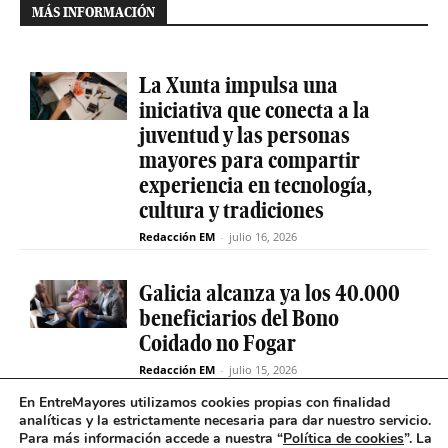
MÁS INFORMACIÓN
La Xunta impulsa una
iniciativa que conecta a la
juventud y las personas
mayores para compartir
experiencia en tecnología,
cultura y tradiciones
Redacción EM
-
julio 16, 2026
Galicia alcanza ya los 40.000
beneficiarios del Bono
Coidado no Fogar
Redacción EM
-
julio 15, 2026
En EntreMayores utilizamos cookies propias con finalidad
analíticas y la estrictamente necesaria para dar nuestro servicio.
Fabiola García destaca el
Para más información accede a nuestra “
Política de cookies
”. La