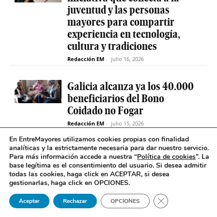
juventud y las personas
mayores para compartir
experiencia en tecnología,
cultura y tradiciones
Redacción EM
-
julio 16, 2026
Galicia alcanza ya los 40.000
beneficiarios del Bono
Coidado no Fogar
Redacción EM
-
julio 15, 2026
En EntreMayores utilizamos cookies propias con finalidad
analíticas y la estrictamente necesaria para dar nuestro servicio.
Fabiola García destaca el
Para más información accede a nuestra “
Política de cookies
”. La
compromiso de la Xunta de
base legítima es el consentimiento del usuario
.
Si desea admitir
Galicia con el SAF
todas las cookies, haga click en ACEPTAR, si desea
gestionarlas, haga click en OPCIONES.
Redacción EM
-
julio 15, 2026
Cerrar el banner 
Aceptar
Rechazar
OPCIONES