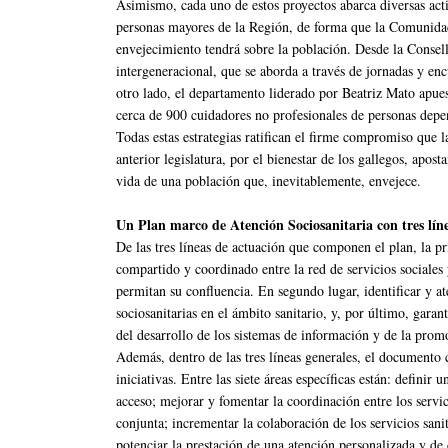
Asimismo, cada uno de estos proyectos abarca diversas act
personas mayores de la Región, de forma que la Comunida
envejecimiento tendrá sobre la población. Desde la Consell
intergeneracional, que se aborda a través de jornadas y enc
otro lado, el departamento liderado por Beatriz Mato apue
cerca de 900 cuidadores no profesionales de personas depen
Todas estas estrategias ratifican el firme compromiso que l
anterior legislatura, por el bienestar de los gallegos, apos
vida de una población que, inevitablemente, envejece.
Un Plan marco de Atención Sociosanitaria con tres líne
De las tres líneas de actuación que componen el plan, la pr
compartido y coordinado entre la red de servicios sociales 
permitan su confluencia. En segundo lugar, identificar y a
sociosanitarias en el ámbito sanitario, y, por último, garant
del desarrollo de los sistemas de información y de la prom
Además, dentro de las tres líneas generales, el documento c
iniciativas. Entre las siete áreas específicas están: definir 
acceso; mejorar y fomentar la coordinación entre los servici
conjunta; incrementar la colaboración de los servicios sani
potenciar la prestación de una atención personalizada y de 