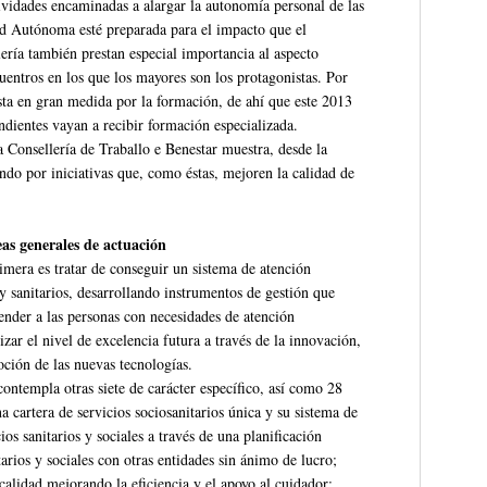
ividades encaminadas a alargar la autonomía personal de las
d Autónoma esté preparada para el impacto que el
ería también prestan especial importancia al aspecto
uentros en los que los mayores son los protagonistas. Por
sta en gran medida por la formación, de ahí que este 2013
dientes vayan a recibir formación especializada.
a Consellería de Traballo e Benestar muestra, desde la
tando por iniciativas que, como éstas, mejoren la calidad de
as generales de actuación
imera es tratar de conseguir un sistema de atención
y sanitarios, desarrollando instrumentos de gestión que
tender a las personas con necesidades de atención
izar el nivel de excelencia futura a través de la innovación,
oción de las nuevas tecnologías.
ontempla otras siete de carácter específico, así como 28
una cartera de servicios sociosanitarios única y su sistema de
os sanitarios y sociales a través de una planificación
tarios y sociales con otras entidades sin ánimo de lucro;
calidad mejorando la eficiencia y el apoyo al cuidador;