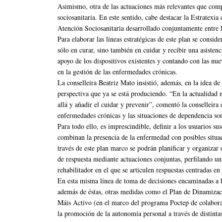
Asimismo, otra de las actuaciones más relevantes que comp
sociosanitaria. En este sentido, cabe destacar la Estratexi
Atención Sociosanitaria desarrollado conjuntamente entre l
Para elaborar las líneas estratégicas de este plan se consid
sólo en curar, sino también en cuidar y recibir una asistenc
apoyo de los dispositivos existentes y contando con las nue
en la gestión de las enfermedades crónicas.
La conselleira Beatriz Mato insistió, además, en la idea de
perspectiva que ya se está produciendo. “En la actualidad
allá y añadir el cuidar y prevenir”, comentó la conselleira
enfermedades crónicas y las situaciones de dependencia so
Para todo ello, es imprescindible, definir a los usuarios su
combinan la presencia de la enfermedad con posibles situac
través de este plan marco se podrán planificar y organizar d
de respuesta mediante actuaciones conjuntas, perfilando un 
rehabilitador en el que se articulen respuestas centradas en 
En esta misma línea de toma de decisiones encaminadas a h
además de éstas, otras medidas como el Plan de Dinamiza
Máis Activo (en el marco del programa Poctep de colaborac
la promoción de la autonomía personal a través de distintas