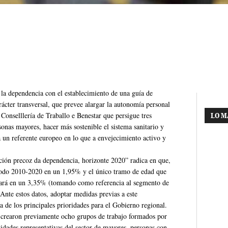
a la dependencia con el establecimiento de una guía de
rácter transversal, que prevee alargar la autonomía personal
 Conselllería de Traballo e Benestar que persigue tres
LO M
rsonas mayores, hacer más sostenible el sistema sanitario y
a un referente europeo en lo que a envejecimiento activo y
cción precoz da dependencia, horizonte 2020” radica en que,
eriodo 2010-2020 en un 1,95% y el único tramo de edad que
evará en un 3,35% (tomando como referencia al segmento de
nte estos datos, adoptar medidas previas a este
a de los principales prioridades para el Gobierno regional.
e crearon previamente ocho grupos de trabajo formados por
tidades representativas del sector de mayores, personas con