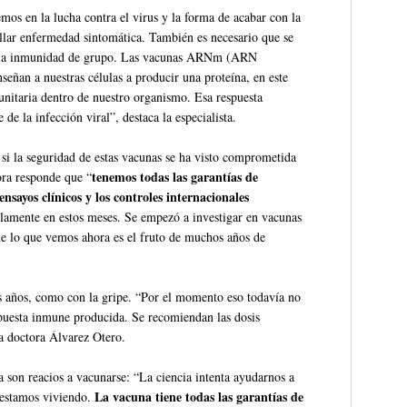
os en la lucha contra el virus y la forma de acabar con la
llar enfermedad sintomática. También es necesario que se
ar la inmunidad de grupo. Las vacunas ARNm (ARN
eñan a nuestras células a producir una proteína, en este
unitaria dentro de nuestro organismo. Esa respuesta
de la infección viral”, destaca la especialista.
si la seguridad de estas vacunas se ha visto comprometida
tenemos todas las garantías de
ora responde que “
nsayos clínicos y los controles internacionales
olamente en estos meses. Se empezó a investigar en vacunas
ue lo que vemos ahora es el fruto de muchos años de
 años, como con la gripe. “Por el momento eso todavía no
espuesta inmune producida. Se recomiendan las dosis
la doctora Álvarez Otero.
a son reacios a vacunarse: “La ciencia intenta ayudarnos a
La vacuna tiene todas las garantías de
 estamos viviendo.