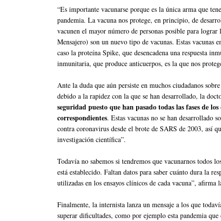
“Es importante vacunarse porque es la única arma que tenem
pandemia. La vacuna nos protege, en principio, de desarro
vacunen el mayor número de personas posible para logr
Mensajero) son un nuevo tipo de vacunas. Estas vacunas ens
caso la proteína Spike, que desencadena una respuesta inm
inmunitaria, que produce anticuerpos, es la que nos protege 
Ante la duda que aún persiste en muchos ciudadanos sobre 
debido a la rapidez con la que se han desarrollado, la doct
seguridad puesto que han pasado todas las fases de los e
correspondientes
. Estas vacunas no se han desarrollado s
contra coronavirus desde el brote de SARS de 2003, así q
investigación científica”.
Todavía no sabemos si tendremos que vacunarnos todos los
está establecido. Faltan datos para saber cuánto dura la r
utilizadas en los ensayos clínicos de cada vacuna”, afirma 
Finalmente, la internista lanza un mensaje a los que todaví
superar dificultades, como por ejemplo esta pandemia que