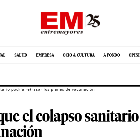
NAL
SALUD
EMPRESA
OCIO & CULTURA
A FONDO
OPIN
tario podría retrasar los planes de vacunación
ue el colapso sanitario
unación