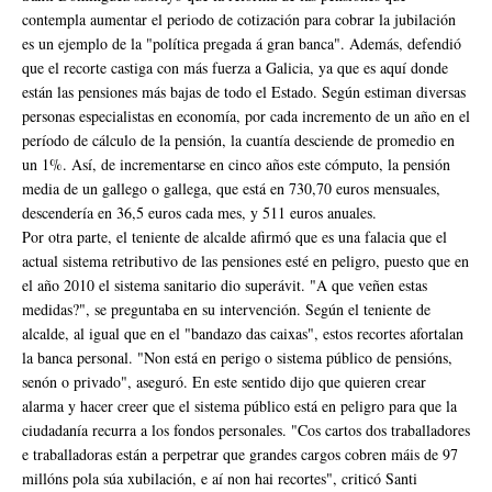
contempla aumentar el periodo de cotización para cobrar la jubilación
es un ejemplo de la
"política pregada á gran banca
". Además, defendió
que el recorte castiga con más fuerza a Galicia, ya que es aquí donde
están las pensiones más bajas de todo el Estado. Según estiman diversas
personas especialistas en economía, por cada incremento de un año en el
período de cálculo de la pensión, la cuantía desciende de promedio en
un 1%. Así, de incrementarse en cinco años este cómputo, la pensión
media de un gallego o gallega, que está en 730,70 euros mensuales,
descendería en 36,5 euros cada mes, y 511 euros anuales.
Por otra parte, el teniente de alcalde afirmó que es una falacia que el
actual sistema retributivo de las pensiones esté en peligro, puesto que en
el año 2010 el sistema sanitario dio superávit. "
A que veñen estas
medidas?
", se preguntaba en su intervención. Según el teniente de
alcalde, al igual que en el "
bandazo das caixas
", estos recortes afortalan
la banca personal. "
Non está en perigo o sistema público de pensións,
senón o privado
", aseguró. En este sentido dijo que quieren crear
alarma y hacer creer que el sistema público está en peligro para que la
ciudadanía recurra a los fondos personales. "
Cos cartos dos traballadores
e traballadoras están a perpetrar que grandes cargos cobren máis de 97
millóns pola súa xubilación, e aí non hai recortes
", criticó Santi