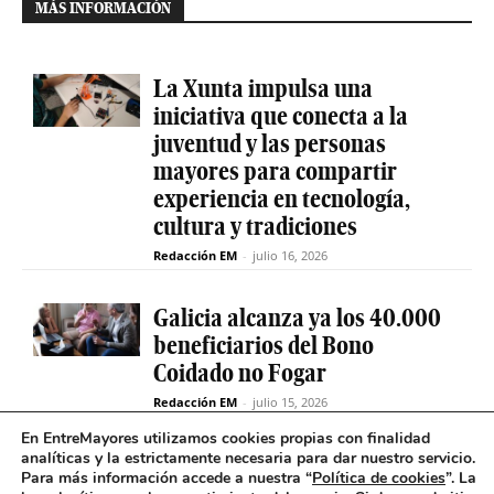
MÁS INFORMACIÓN
La Xunta impulsa una
iniciativa que conecta a la
juventud y las personas
mayores para compartir
experiencia en tecnología,
cultura y tradiciones
Redacción EM
-
julio 16, 2026
Galicia alcanza ya los 40.000
beneficiarios del Bono
Coidado no Fogar
Redacción EM
-
julio 15, 2026
En EntreMayores utilizamos cookies propias con finalidad
analíticas y la estrictamente necesaria para dar nuestro servicio.
Fabiola García destaca el
Para más información accede a nuestra “
Política de cookies
”. La
compromiso de la Xunta de