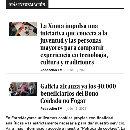
MÁS INFORMACIÓN
La Xunta impulsa una
iniciativa que conecta a la
juventud y las personas
mayores para compartir
experiencia en tecnología,
cultura y tradiciones
Redacción EM
-
julio 16, 2026
Galicia alcanza ya los 40.000
beneficiarios del Bono
Coidado no Fogar
Redacción EM
-
julio 15, 2026
En EntreMayores utilizamos cookies propias con finalidad
analíticas y la estrictamente necesaria para dar nuestro servicio.
Fabiola García destaca el
Para más información accede a nuestra “
Política de cookies
”. La