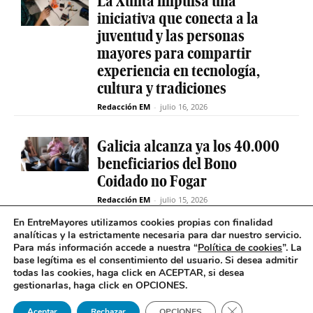
La Xunta impulsa una
iniciativa que conecta a la
juventud y las personas
mayores para compartir
experiencia en tecnología,
cultura y tradiciones
Redacción EM
-
julio 16, 2026
Galicia alcanza ya los 40.000
beneficiarios del Bono
Coidado no Fogar
Redacción EM
-
julio 15, 2026
En EntreMayores utilizamos cookies propias con finalidad
analíticas y la estrictamente necesaria para dar nuestro servicio.
Fabiola García destaca el
Para más información accede a nuestra “
Política de cookies
”. La
compromiso de la Xunta de
base legítima es el consentimiento del usuario
.
Si desea admitir
Galicia con el SAF
todas las cookies, haga click en ACEPTAR, si desea
gestionarlas, haga click en OPCIONES.
Redacción EM
-
julio 15, 2026
Cerrar el banner 
Aceptar
Rechazar
OPCIONES