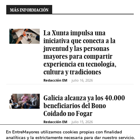
MÁS INFORMACIÓN
La Xunta impulsa una
iniciativa que conecta a la
juventud y las personas
mayores para compartir
experiencia en tecnología,
cultura y tradiciones
Redacción EM
-
julio 16, 2026
Galicia alcanza ya los 40.000
beneficiarios del Bono
Coidado no Fogar
Redacción EM
-
julio 15, 2026
En EntreMayores utilizamos cookies propias con finalidad
analíticas y la estrictamente necesaria para dar nuestro servicio.
Fabiola García destaca el