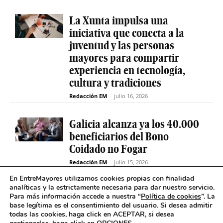
La Xunta impulsa una
iniciativa que conecta a la
juventud y las personas
mayores para compartir
experiencia en tecnología,
cultura y tradiciones
Redacción EM
-
julio 16, 2026
Galicia alcanza ya los 40.000
beneficiarios del Bono
Coidado no Fogar
Redacción EM
-
julio 15, 2026
En EntreMayores utilizamos cookies propias con finalidad
analíticas y la estrictamente necesaria para dar nuestro servicio.
Fabiola García destaca el
Para más información accede a nuestra “
Política de cookies
”. La
compromiso de la Xunta de
base legítima es el consentimiento del usuario
.
Si desea admitir
Galicia con el SAF
todas las cookies, haga click en ACEPTAR, si desea