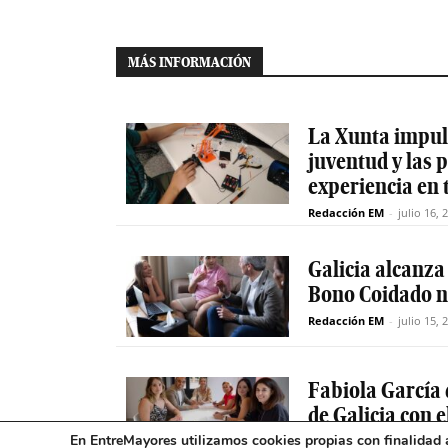
MÁS INFORMACIÓN
La Xunta impuls
juventud y las
experiencia en 
Redacción EM
-
julio 16, 
Galicia alcanza
Bono Coidado n
Redacción EM
-
julio 15, 
Fabiola García 
de Galicia con 
En EntreMayores utilizamos cookies propias con finalidad a
Redacción EM
-
julio 15, 